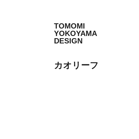
コ
ン
テ
TOMOMI
ン
YOKOYAMA
ツ
DESIGN
へ
Product
ス
design
キ
&
ッ
カオリーフ
Graphic
design
プ