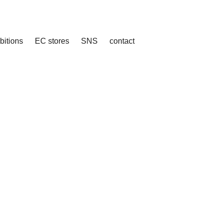
bitions
EC stores
SNS
contact