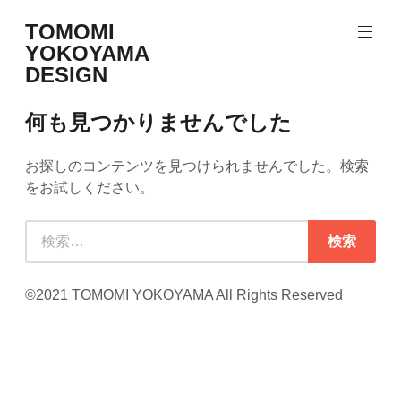
コ
TOMOMI
ン
YOKOYAMA
テ
DESIGN
ン
Product
ツ
design
へ
何も見つかりませんでした
&
ス
Graphic
design
キ
お探しのコンテンツを見つけられませんでした。検索
ッ
をお試しください。
プ
検
索:
©2021 TOMOMI YOKOYAMA All Rights Reserved